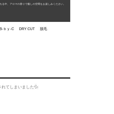
れる中、アロマの香りで癒しの空間をお楽しみください。
B-ｂｙ-C
DRY CUT
脱毛
されてしまいました💦